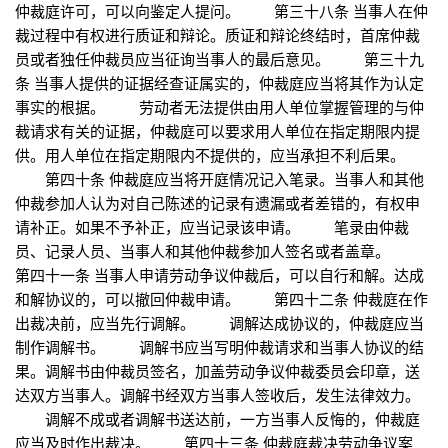
仲裁庭许可，可以向鉴定人提问。 第三十八条 当事人在仲
裁过程中有权进行质证和辩论。质证和辩论终结时，首席仲裁
员或者独任仲裁员应当征询当事人的最后意见。 第三十九
条 当事人提供的证据经查证属实的，仲裁庭应当将其作为认定
事实的根据。 劳动者无法提供由用人单位掌握管理的与仲
裁请求有关的证据，仲裁庭可以要求用人单位在指定期限内提
供。用人单位在指定期限内不提供的，应当承担不利后果。
第四十条 仲裁庭应当将开庭情况记入笔录。当事人和其他
仲裁参加人认为对自己陈述的记录有遗漏或者差错的，有权申
请补正。如果不予补正，应当记录该申请。 笔录由仲裁
员、记录人员、当事人和其他仲裁参加人签名或者盖章。
第四十一条 当事人申请劳动争议仲裁后，可以自行和解。达成
和解协议的，可以撤回仲裁申请。 第四十二条 仲裁庭在作
出裁决前，应当先行调解。 调解达成协议的，仲裁庭应当
制作调解书。 调解书应当写明仲裁请求和当事人协议的结
果。调解书由仲裁员签名，加盖劳动争议仲裁委员会印章，送
达双方当事人。调解书经双方当事人签收后，发生法律效力。
调解不成或者调解书送达前，一方当事人反悔的，仲裁庭
应当及时作出裁决。 第四十三条 仲裁庭裁决劳动争议案