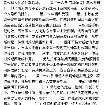
者代理人参加仲裁活动。 第二十六条 劳动争议仲裁公开进
行，但当事人协议不公开进行或者涉及国家秘密、商业秘密和
个人隐私的除外。 第二节 申请和受理 第二十七条 劳
动争议申请仲裁的时效期间为一年。仲裁时效期间从当事人知
道或者应当知道其权利被侵害之日起计算。 前款规定的仲
裁时效，因当事人一方向对方当事人主张权利，或者向有关部
门请求权利救济，或者对方当事人同意履行义务而中断。从中
断时起，仲裁时效期间重新计算。 因不可抗力或者有其他
正当理由，当事人不能在本条第一款规定的仲裁时效期间申请
仲裁的，仲裁时效中止。从中止时效的原因消除之日起，仲裁
时效期间继续计算。 劳动关系存续期间因拖欠劳动报酬发
生争议的，劳动者申请仲裁不受本条第一款规定的仲裁时效期
间的限制；但是，劳动关系终止的，应当自劳动关系终止之日
起一年内提出。 第二十八条 申请人申请仲裁应当提交书面
仲裁申请，并按照被申请人人数提交副本。 仲裁申请书应
当载明下列事项： （一）劳动者的姓名、性别、年龄、职
业、工作单位和住所，用人单位的名称、住所和法定代表人或
者主要负责人的姓名、职务； （二）仲裁请求和所根据的
事实、理由； （三）证据和证据来源、证人姓名和住所。