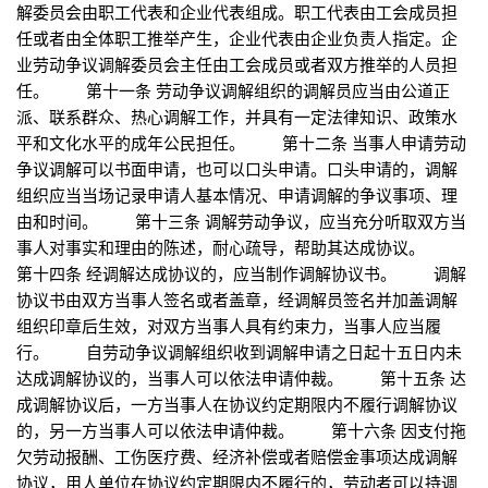
解委员会由职工代表和企业代表组成。职工代表由工会成员担
任或者由全体职工推举产生，企业代表由企业负责人指定。企
业劳动争议调解委员会主任由工会成员或者双方推举的人员担
任。 第十一条 劳动争议调解组织的调解员应当由公道正
派、联系群众、热心调解工作，并具有一定法律知识、政策水
平和文化水平的成年公民担任。 第十二条 当事人申请劳动
争议调解可以书面申请，也可以口头申请。口头申请的，调解
组织应当当场记录申请人基本情况、申请调解的争议事项、理
由和时间。 第十三条 调解劳动争议，应当充分听取双方当
事人对事实和理由的陈述，耐心疏导，帮助其达成协议。
第十四条 经调解达成协议的，应当制作调解协议书。 调解
协议书由双方当事人签名或者盖章，经调解员签名并加盖调解
组织印章后生效，对双方当事人具有约束力，当事人应当履
行。 自劳动争议调解组织收到调解申请之日起十五日内未
达成调解协议的，当事人可以依法申请仲裁。 第十五条 达
成调解协议后，一方当事人在协议约定期限内不履行调解协议
的，另一方当事人可以依法申请仲裁。 第十六条 因支付拖
欠劳动报酬、工伤医疗费、经济补偿或者赔偿金事项达成调解
协议，用人单位在协议约定期限内不履行的，劳动者可以持调