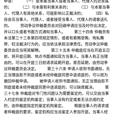
申请： （一）是本案当事人或者当事人、代理人的近亲属
的； （二）与本案有利害关系的； （三）与本案当事
人、代理人有其他关系，可能影响公正裁决的； （四）私
自会见当事人、代理人，或者接受当事人、代理人的请客送礼
的。 劳动争议仲裁委员会对回避申请应当及时作出决定，
并以口头或者书面方式通知当事人。 第三十四条 仲裁员有
本法第三十三条第四项规定情形，或者有索贿受贿、徇私舞
弊、枉法裁决行为的，应当依法承担法律责任。劳动争议仲裁
委员会应当将其解聘。 第三十五条 仲裁庭应当在开庭五日
前，将开庭日期、地点书面通知双方当事人。当事人有正当理
由的，可以在开庭三日前请求延期开庭。是否延期，由劳动争
议仲裁委员会决定。 第三十六条 申请人收到书面通知，无
正当理由拒不到庭或者未经仲裁庭同意中途退庭的，可以视为
撤回仲裁申请。 被申请人收到书面通知，无正当理由拒不
到庭或者未经仲裁庭同意中途退庭的，可以缺席裁决。 第
三十七条 仲裁庭对专门性问题认为需要鉴定的，可以交由当事
人约定的鉴定机构鉴定；当事人没有约定或者无法达成约定
的，由仲裁庭指定的鉴定机构鉴定。 根据当事人的请求或
者仲裁庭的要求，鉴定机构应当派鉴定人参加开庭。当事人经