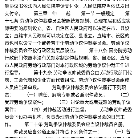
解协议书依法向人民法院申请支付令。人民法院应当依法发出
支付令。 第三章 仲 裁 第一节 一般规定 第
十七条 劳动争议仲裁委员会按照统筹规划、合理布局和适应实
际需要的原则设立。省、自治区人民政府可以决定在市、县设
立；直辖市人民政府可以决定在区、县设立。直辖市、设区的
市也可以设立一个或者若干个劳动争议仲裁委员会。劳动争议
仲裁委员会不按行政区划层层设立。 第十八条 国务院劳动
行政部门依照本法有关规定制定仲裁规则。省、自治区、直辖
市人民政府劳动行政部门对本行政区域的劳动争议仲裁工作进
行指导。 第十九条 劳动争议仲裁委员会由劳动行政部门代
表、工会代表和企业方面代表组成。劳动争议仲裁委员会组成
人员应当是单数。 劳动争议仲裁委员会依法履行下列职
责： （一）聘任、解聘专职或者兼职仲裁员； （二）
受理劳动争议案件； （三）讨论重大或者疑难的劳动争议
案件； （四）对仲裁活动进行监督。 劳动争议仲裁委
员会下设办事机构，负责办理劳动争议仲裁委员会的日常工
作。 第二十条 劳动争议仲裁委员会应当设仲裁员名册。
仲裁员应当公道正派并符合下列条件之一： （一）曾