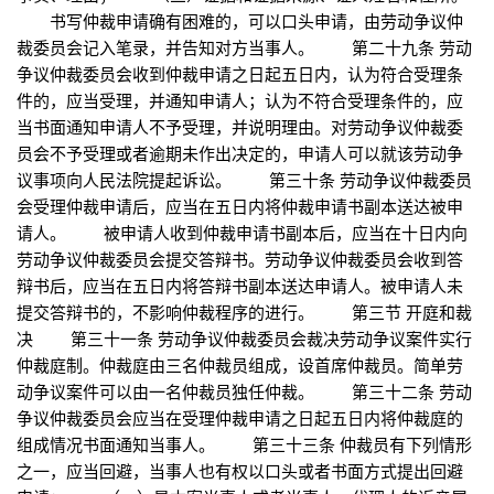
书写仲裁申请确有困难的，可以口头申请，由劳动争议仲
裁委员会记入笔录，并告知对方当事人。 第二十九条 劳动
争议仲裁委员会收到仲裁申请之日起五日内，认为符合受理条
件的，应当受理，并通知申请人；认为不符合受理条件的，应
当书面通知申请人不予受理，并说明理由。对劳动争议仲裁委
员会不予受理或者逾期未作出决定的，申请人可以就该劳动争
议事项向人民法院提起诉讼。 第三十条 劳动争议仲裁委员
会受理仲裁申请后，应当在五日内将仲裁申请书副本送达被申
请人。 被申请人收到仲裁申请书副本后，应当在十日内向
劳动争议仲裁委员会提交答辩书。劳动争议仲裁委员会收到答
辩书后，应当在五日内将答辩书副本送达申请人。被申请人未
提交答辩书的，不影响仲裁程序的进行。 第三节 开庭和裁
决 第三十一条 劳动争议仲裁委员会裁决劳动争议案件实行
仲裁庭制。仲裁庭由三名仲裁员组成，设首席仲裁员。简单劳
动争议案件可以由一名仲裁员独任仲裁。 第三十二条 劳动
争议仲裁委员会应当在受理仲裁申请之日起五日内将仲裁庭的
组成情况书面通知当事人。 第三十三条 仲裁员有下列情形
之一，应当回避，当事人也有权以口头或者书面方式提出回避