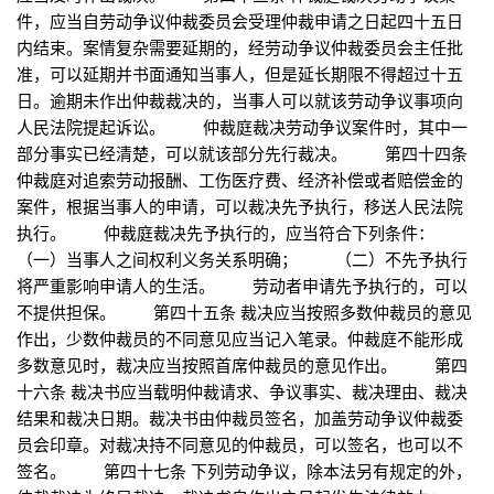
件，应当自劳动争议仲裁委员会受理仲裁申请之日起四十五日
内结束。案情复杂需要延期的，经劳动争议仲裁委员会主任批
准，可以延期并书面通知当事人，但是延长期限不得超过十五
日。逾期未作出仲裁裁决的，当事人可以就该劳动争议事项向
人民法院提起诉讼。 仲裁庭裁决劳动争议案件时，其中一
部分事实已经清楚，可以就该部分先行裁决。 第四十四条
仲裁庭对追索劳动报酬、工伤医疗费、经济补偿或者赔偿金的
案件，根据当事人的申请，可以裁决先予执行，移送人民法院
执行。 仲裁庭裁决先予执行的，应当符合下列条件：
（一）当事人之间权利义务关系明确； （二）不先予执行
将严重影响申请人的生活。 劳动者申请先予执行的，可以
不提供担保。 第四十五条 裁决应当按照多数仲裁员的意见
作出，少数仲裁员的不同意见应当记入笔录。仲裁庭不能形成
多数意见时，裁决应当按照首席仲裁员的意见作出。 第四
十六条 裁决书应当载明仲裁请求、争议事实、裁决理由、裁决
结果和裁决日期。裁决书由仲裁员签名，加盖劳动争议仲裁委
员会印章。对裁决持不同意见的仲裁员，可以签名，也可以不
签名。 第四十七条 下列劳动争议，除本法另有规定的外，