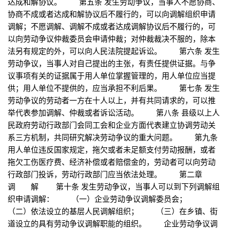
达成和解协议。 第五条 发生劳动争议，当事人不愿协商、
协商不成或者达成和解协议后不履行的，可以向调解组织申请
调解；不愿调解、调解不成或者达成调解协议后不履行的，可
以向劳动争议仲裁委员会申请仲裁；对仲裁裁决不服的，除本
法另有规定的外，可以向人民法院提起诉讼。 第六条 发生
劳动争议，当事人对自己提出的主张，有责任提供证据。与争
议事项有关的证据属于用人单位掌握管理的，用人单位应当提
供；用人单位不提供的，应当承担不利后果。 第七条 发生
劳动争议的劳动者一方在十人以上，并有共同请求的，可以推
举代表参加调解、仲裁或者诉讼活动。 第八条 县级以上人
民政府劳动行政部门会同工会和企业方面代表建立协调劳动关
系三方机制，共同研究解决劳动争议的重大问题。 第九条
用人单位违反国家规定，拖欠或者未足额支付劳动报酬，或者
拖欠工伤医疗费、经济补偿或者赔偿金的，劳动者可以向劳动
行政部门投诉，劳动行政部门应当依法处理。 第二章
调 解 第十条 发生劳动争议，当事人可以到下列调解组
织申请调解： （一）企业劳动争议调解委员会；
（二）依法设立的基层人民调解组织； （三）在乡镇、街
道设立的具有劳动争议调解职能的组织。 企业劳动争议调