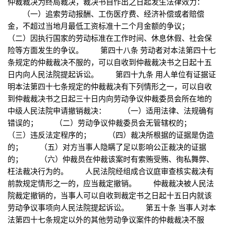
仲裁裁决为终局裁决，裁决书自作出之日起发生法律效力：
（一）追索劳动报酬、工伤医疗费、经济补偿或者赔偿
金，不超过当地月最低工资标准十二个月金额的争议；
（二）因执行国家的劳动标准在工作时间、休息休假、社会保
险等方面发生的争议。 第四十八条 劳动者对本法第四十七
条规定的仲裁裁决不服的，可以自收到仲裁裁决书之日起十五
日内向人民法院提起诉讼。 第四十九条 用人单位有证据证
明本法第四十七条规定的仲裁裁决有下列情形之一，可以自收
到仲裁裁决书之日起三十日内向劳动争议仲裁委员会所在地的
中级人民法院申请撤销裁决： （一）适用法律、法规确有
错误的； （二）劳动争议仲裁委员会无管辖权的；
（三）违反法定程序的； （四）裁决所根据的证据是伪造
的； （五）对方当事人隐瞒了足以影响公正裁决的证据
的； （六）仲裁员在仲裁该案时有索贿受贿、徇私舞弊、
枉法裁决行为的。 人民法院经组成合议庭审查核实裁决有
前款规定情形之一的，应当裁定撤销。 仲裁裁决被人民法
院裁定撤销的，当事人可以自收到裁定书之日起十五日内就该
劳动争议事项向人民法院提起诉讼。 第五十条 当事人对本
法第四十七条规定以外的其他劳动争议案件的仲裁裁决不服