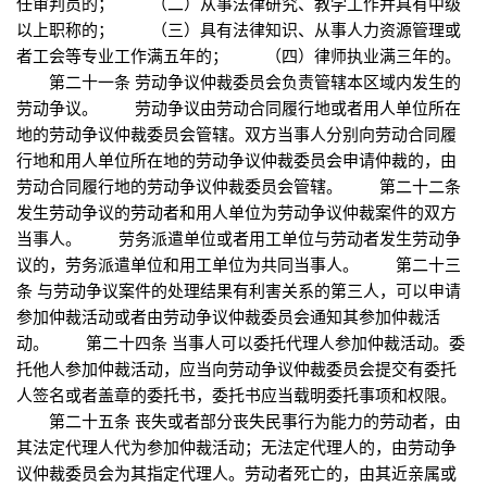
任审判员的； （二）从事法律研究、教学工作并具有中级
以上职称的； （三）具有法律知识、从事人力资源管理或
者工会等专业工作满五年的； （四）律师执业满三年的。
第二十一条 劳动争议仲裁委员会负责管辖本区域内发生的
劳动争议。 劳动争议由劳动合同履行地或者用人单位所在
地的劳动争议仲裁委员会管辖。双方当事人分别向劳动合同履
行地和用人单位所在地的劳动争议仲裁委员会申请仲裁的，由
劳动合同履行地的劳动争议仲裁委员会管辖。 第二十二条
发生劳动争议的劳动者和用人单位为劳动争议仲裁案件的双方
当事人。 劳务派遣单位或者用工单位与劳动者发生劳动争
议的，劳务派遣单位和用工单位为共同当事人。 第二十三
条 与劳动争议案件的处理结果有利害关系的第三人，可以申请
参加仲裁活动或者由劳动争议仲裁委员会通知其参加仲裁活
动。 第二十四条 当事人可以委托代理人参加仲裁活动。委
托他人参加仲裁活动，应当向劳动争议仲裁委员会提交有委托
人签名或者盖章的委托书，委托书应当载明委托事项和权限。
第二十五条 丧失或者部分丧失民事行为能力的劳动者，由
其法定代理人代为参加仲裁活动；无法定代理人的，由劳动争
议仲裁委员会为其指定代理人。劳动者死亡的，由其近亲属或